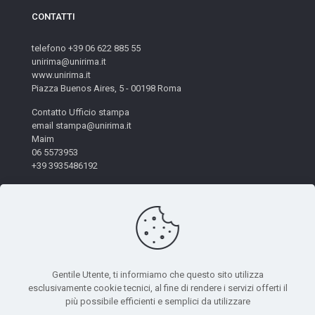
CONTATTI
telefono +39 06 622 885 55
unirima@unirima.it
www.unirima.it
Piazza Buenos Aires, 5 - 00198 Roma
Contatto Ufficio stampa
email stampa@unirima.it
Maim
06 5573953
+39 3935486192
Gentile Utente, ti informiamo che questo sito utilizza
esclusivamente cookie tecnici, al fine di rendere i servizi offerti il
© 2026 Unirima. All Rights Reserved. - Codice Fiscale:
più possibile efficienti e semplici da utilizzare
97872490582 | Powered by
Mètis Marketing e Innovazione
|