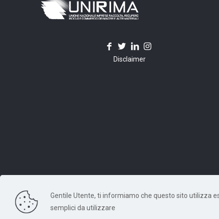
Disclaimer
Gentile Utente, ti informiamo che questo sito utilizza escl
© 2026 Unirima. All Rights Reserved. - Codice Fiscale: 97
semplici da utilizzare