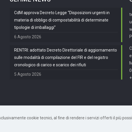
CdM approva Decreto Legge “Disposizioni urgenti in
t
materia di obbligo di compostabilità di determinate
u
tipologie di imballaggi”
w
P
6 Agosto 2026
C
RENTRI: adottato Decreto Direttoriale di aggiornamento
e
sulle modalità di compilazione del FIR e del registro
cronologico di carico e scarico dei rifiuti
0
5 Agosto 2026
+
usivamente cookie tecnici, al fine di rendere i servizi offerti il più possib
872490582 | Powered by
Mètis Marketing e Innovazione
|
Privacy Policy