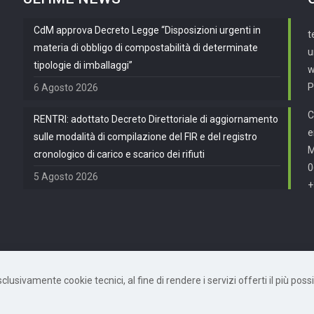
CdM approva Decreto Legge “Disposizioni urgenti in
t
materia di obbligo di compostabilità di determinate
u
tipologie di imballaggi”
w
P
6 Agosto 2026
C
RENTRI: adottato Decreto Direttoriale di aggiornamento
e
sulle modalità di compilazione del FIR e del registro
cronologico di carico e scarico dei rifiuti
0
5 Agosto 2026
+
usivamente cookie tecnici, al fine di rendere i servizi offerti il più possib
872490582 | Powered by
Mètis Marketing e Innovazione
|
Privacy Policy