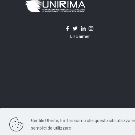
Disclaimer
Gentile Utente, ti informiamo che questo sito utilizza escl
© 2026 Unirima. All Rights Reserved. - Codice Fiscale: 97
semplici da utilizzare