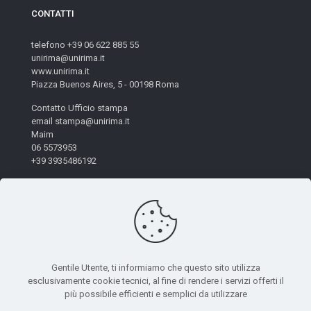
CONTATTI
telefono +39 06 622 885 55
unirima@unirima.it
www.unirima.it
Piazza Buenos Aires, 5 - 00198 Roma
Contatto Ufficio stampa
email stampa@unirima.it
Maim
06 5573953
+39 3935486192
Gentile Utente, ti informiamo che questo sito utilizza
esclusivamente cookie tecnici, al fine di rendere i servizi offerti il
© 2026 Unirima. All Rights Reserved. - Codice Fiscale:
più possibile efficienti e semplici da utilizzare
97872490582 | Powered by
Mètis Marketing e Innovazione
|