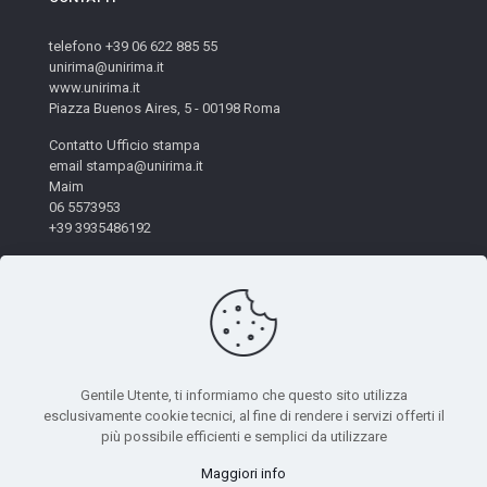
telefono +39 06 622 885 55
unirima@unirima.it
www.unirima.it
Piazza Buenos Aires, 5 - 00198 Roma
Contatto Ufficio stampa
email stampa@unirima.it
Maim
06 5573953
+39 3935486192
Gentile Utente, ti informiamo che questo sito utilizza
esclusivamente cookie tecnici, al fine di rendere i servizi offerti il
© 2026 Unirima. All Rights Reserved. - Codice Fiscale:
più possibile efficienti e semplici da utilizzare
97872490582 | Powered by
Mètis Marketing e Innovazione
|
Maggiori info
Privacy Policy