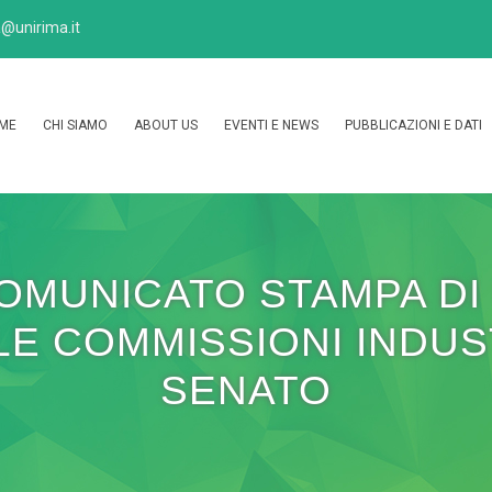
@unirima.it
ME
CHI SIAMO
ABOUT US
EVENTI E NEWS
PUBBLICAZIONI E DATI
COMUNICATO STAMPA DI
E COMMISSIONI INDUS
SENATO