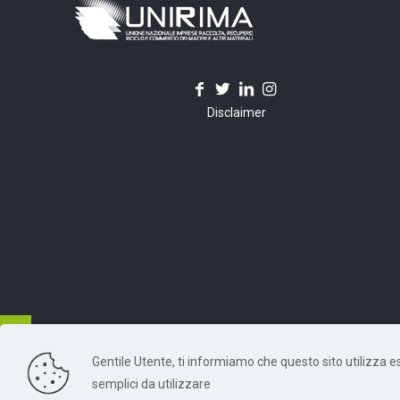
Disclaimer
Gentile Utente, ti informiamo che questo sito utilizza escl
© 2026 Unirima. All Rights Reserved. - Codice Fiscale: 97
semplici da utilizzare