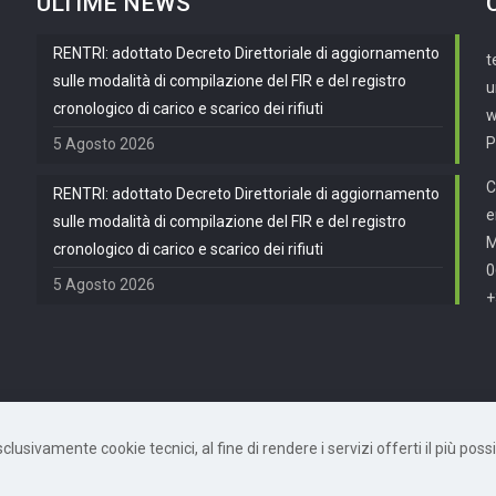
ULTIME NEWS
RENTRI: adottato Decreto Direttoriale di aggiornamento
t
sulle modalità di compilazione del FIR e del registro
u
cronologico di carico e scarico dei rifiuti
w
P
5 Agosto 2026
C
RENTRI: adottato Decreto Direttoriale di aggiornamento
e
sulle modalità di compilazione del FIR e del registro
cronologico di carico e scarico dei rifiuti
0
5 Agosto 2026
+
usivamente cookie tecnici, al fine di rendere i servizi offerti il più possib
872490582 | Powered by
Mètis Marketing e Innovazione
|
Privacy Policy