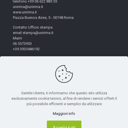
telefono +39 06 622 885 55
unirima@unirima.it
www.unirima.it
Piazza Buenos Aires, 5 - 00198 Roma
Contatto Ufficio stampa
email stampa@unirima.it
Maim
06 5573953
+39 3935486192
Gentile Utente, ti informiamo che questo sito utilizza
esclusivamente cookie tecnici, al fine di rendere i servizi offerti il
© 2026 Unirima. All Rights Reserved. - Codice Fiscale:
più possibile efficienti e semplici da utilizzare
97872490582 | Powered by
Mètis Marketing e Innovazione
|
Maggiori info
Privacy Policy
Accetta tutti