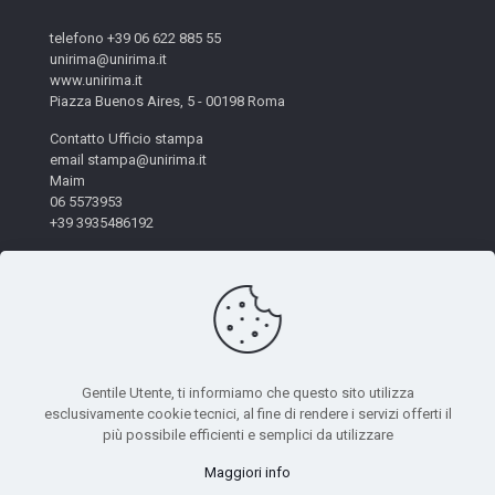
telefono +39 06 622 885 55
unirima@unirima.it
www.unirima.it
Piazza Buenos Aires, 5 - 00198 Roma
Contatto Ufficio stampa
email stampa@unirima.it
Maim
06 5573953
+39 3935486192
Gentile Utente, ti informiamo che questo sito utilizza
esclusivamente cookie tecnici, al fine di rendere i servizi offerti il
© 2026 Unirima. All Rights Reserved. - Codice Fiscale:
più possibile efficienti e semplici da utilizzare
97872490582 | Powered by
Mètis Marketing e Innovazione
|
Maggiori info
Privacy Policy