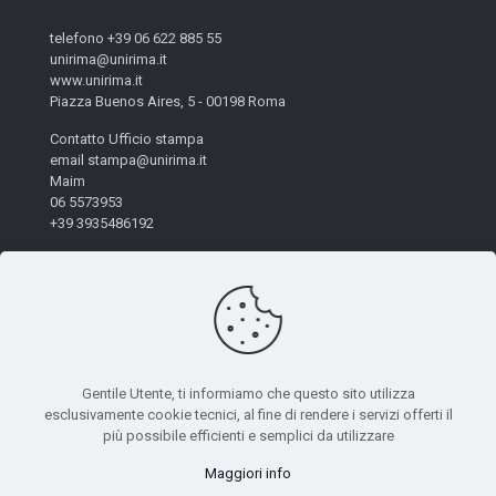
telefono +39 06 622 885 55
unirima@unirima.it
www.unirima.it
Piazza Buenos Aires, 5 - 00198 Roma
Contatto Ufficio stampa
email stampa@unirima.it
Maim
06 5573953
+39 3935486192
Gentile Utente, ti informiamo che questo sito utilizza
esclusivamente cookie tecnici, al fine di rendere i servizi offerti il
© 2026 Unirima. All Rights Reserved. - Codice Fiscale:
più possibile efficienti e semplici da utilizzare
97872490582 | Powered by
Mètis Marketing e Innovazione
|
Maggiori info
Privacy Policy