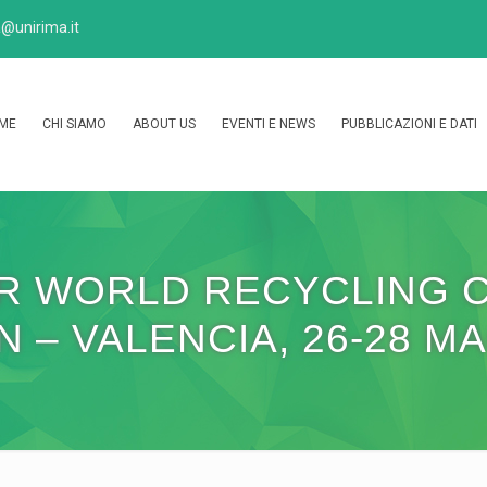
@unirima.it
ME
CHI SIAMO
ABOUT US
EVENTI E NEWS
PUBBLICAZIONI E DATI
BIR WORLD RECYCLING 
N – VALENCIA, 26-28 M