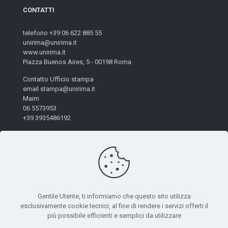
CONTATTI
telefono +39 06 622 885 55
unirima@unirima.it
www.unirima.it
Piazza Buenos Aires, 5 - 00198 Roma
Contatto Ufficio stampa
email stampa@unirima.it
Maim
06 5573953
+39 3935486192
Gentile Utente, ti informiamo che questo sito utilizza
esclusivamente cookie tecnici, al fine di rendere i servizi offerti il
© 2026 Unirima. All Rights Reserved. - Codice Fiscale:
più possibile efficienti e semplici da utilizzare
97872490582 | Powered by
Mètis Marketing e Innovazione
|