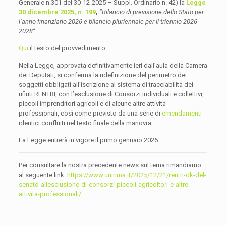
Generale n.301 del 30-12-2025 – Suppl. Ordinario n. 42) la
Legge
30 dicembre 2025, n. 199
,
“Bilancio di previsione dello Stato per
l’anno finanziario 2026 e bilancio pluriennale per il triennio 2026-
2028”
.
Qui
il testo del provvedimento.
Nella Legge, approvata definitivamente ieri dall’aula della Camera
dei Deputati, si conferma la ridefinizione del perimetro dei
soggetti obbligati all’iscrizione al sistema di tracciabilità dei
rifiuti RENTRI, con l’esclusione di Consorzi individuali e collettivi,
piccoli imprenditori agricoli e di alcune altre attività
professionali, così come previsto da una serie di
emendamenti
identici confluiti nel testo finale della manovra.
La Legge entrerà in vigore il primo gennaio 2026.
Per consultare la nostra precedente news sul tema rimandiamo
al seguente link:
https://www.unirima.it/2025/12/21/rentri-ok-del-
senato-allesclusione-di-consorzi-piccoli-agricoltori-e-altre-
attivita-professionali/