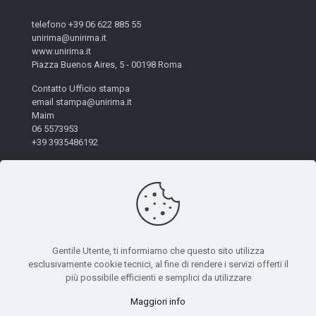
telefono +39 06 622 885 55
unirima@unirima.it
www.unirima.it
Piazza Buenos Aires, 5 - 00198 Roma
Contatto Ufficio stampa
email stampa@unirima.it
Maim
06 5573953
+39 3935486192
Gentile Utente, ti informiamo che questo sito utilizza
esclusivamente cookie tecnici, al fine di rendere i servizi offerti il
© 2026 Unirima. All Rights Reserved. - Codice Fiscale:
più possibile efficienti e semplici da utilizzare
97872490582 | Powered by
Mètis Marketing e Innovazione
|
Maggiori info
Privacy Policy