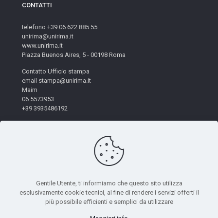
CONTATTI
telefono +39 06 622 885 55
unirima@unirima.it
www.unirima.it
Piazza Buenos Aires, 5 - 00198 Roma
Contatto Ufficio stampa
email stampa@unirima.it
Maim
06 5573953
+39 3935486192
Gentile Utente, ti informiamo che questo sito utilizza
esclusivamente cookie tecnici, al fine di rendere i servizi offerti il
© 2026 Unirima. All Rights Reserved. - Codice Fiscale:
più possibile efficienti e semplici da utilizzare
97872490582 | Powered by
Mètis Marketing e Innovazione
|