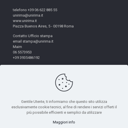
telefono +39 06 622 885 55
unirima@unirima.it
www.unirima.it
Piazza Buenos Aires, 5 - 00198 Roma
Contatto Ufficio stampa
email stampa@unirima.it
Maim
06 5573953
+39 3935486192
Gentile Utente, ti informiamo che questo sito utilizza
esclusivamente cookie tecnici, al fine di rendere i servizi offerti il
© 2026 Unirima. All Rights Reserved. - Codice Fiscale:
più possibile efficienti e semplici da utilizzare
97872490582 | Powered by
Mètis Marketing e Innovazione
|
Maggiori info
Privacy Policy