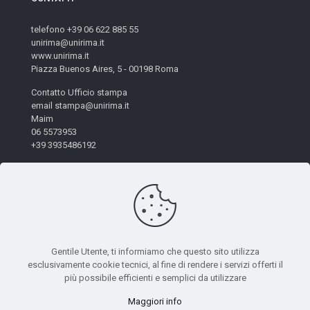
telefono +39 06 622 885 55
unirima@unirima.it
www.unirima.it
Piazza Buenos Aires, 5 - 00198 Roma
Contatto Ufficio stampa
email stampa@unirima.it
Maim
06 5573953
+39 3935486192
Gentile Utente, ti informiamo che questo sito utilizza
esclusivamente cookie tecnici, al fine di rendere i servizi offerti il
© 2026 Unirima. All Rights Reserved. - Codice Fiscale:
più possibile efficienti e semplici da utilizzare
97872490582 | Powered by
Mètis Marketing e Innovazione
|
Maggiori info
Privacy Policy