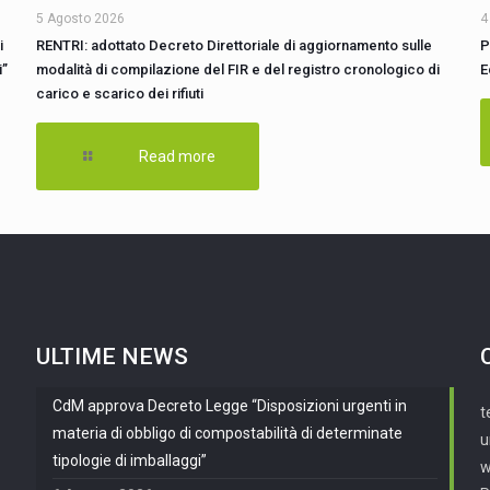
5 Agosto 2026
4
i
RENTRI: adottato Decreto Direttoriale di aggiornamento sulle
P
i”
modalità di compilazione del FIR e del registro cronologico di
E
carico e scarico dei rifiuti
Read more
ULTIME NEWS
CdM approva Decreto Legge “Disposizioni urgenti in
t
materia di obbligo di compostabilità di determinate
u
tipologie di imballaggi”
w