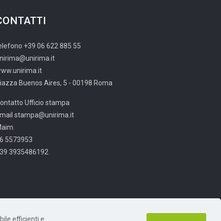
CONTATTI
elefono +39 06 622 885 55
nirima@unirima.it
ww.unirima.it
iazza Buenos Aires, 5 - 00198 Roma
ontatto Ufficio stampa
mail stampa@unirima.it
Maim
6 5573953
39 3935486192
ile efficienti e