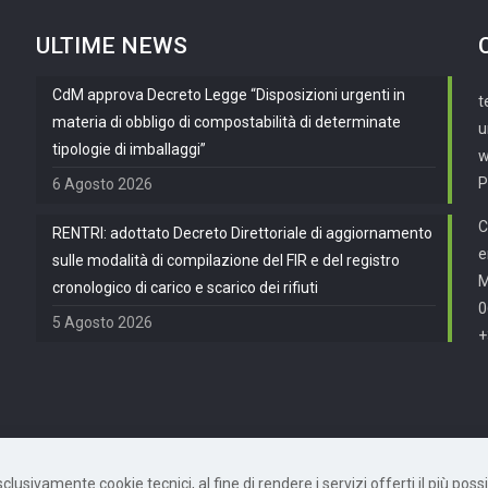
ULTIME NEWS
CdM approva Decreto Legge “Disposizioni urgenti in
t
materia di obbligo di compostabilità di determinate
u
tipologie di imballaggi”
w
P
6 Agosto 2026
C
RENTRI: adottato Decreto Direttoriale di aggiornamento
e
sulle modalità di compilazione del FIR e del registro
cronologico di carico e scarico dei rifiuti
0
5 Agosto 2026
+
usivamente cookie tecnici, al fine di rendere i servizi offerti il più possib