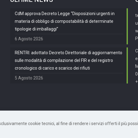
CdM approva Decreto Legge “Disposizioni urgenti in
t
materia di obbligo di compostabilità di determinate
u
tipologie di imballaggi”
w
P
6 Agosto 2026
C
RENTRI: adottato Decreto Direttoriale di aggiornamento
e
sulle modalità di compilazione del FIR e del registro
cronologico di carico e scarico dei rifiuti
0
5 Agosto 2026
+
usivamente cookie tecnici, al fine di rendere i servizi offerti il più possib
872490582 | Powered by
Mètis Marketing e Innovazione
|
Privacy Policy