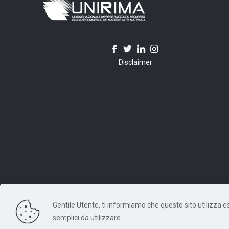
Disclaimer
Gentile Utente, ti informiamo che questo sito utilizza escl
© 2026 Unirima. All Rights Reserved. - Codice Fiscale: 97
semplici da utilizzare