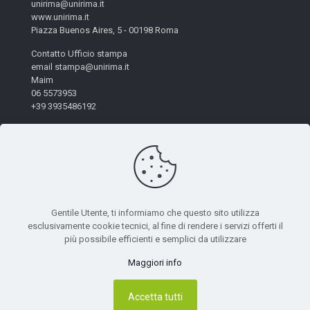
unirima@unirima.it
www.unirima.it
Piazza Buenos Aires, 5 - 00198 Roma
Contatto Ufficio stampa
email stampa@unirima.it
Maim
06 5573953
+39 3935486192
Gentile Utente, ti informiamo che questo sito utilizza
esclusivamente cookie tecnici, al fine di rendere i servizi offerti il
più possibile efficienti e semplici da utilizzare
© 2026 Unirima. All Rights Reserved. - Codice Fiscale:
97872490582 | Powered by
Mètis Marketing e Innovazione
|
Maggiori info
Privacy Policy
Accetta tutti