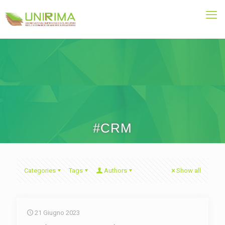
#CRM
Categories
Tags
Authors
Show all
21 Giugno 2023