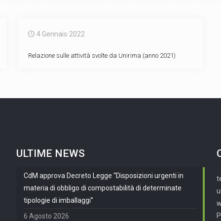
4 Gennaio 2022
Relazione sulle attività svolte da Unirima (anno 2021)
ULTIME NEWS
CdM approva Decreto Legge “Disposizioni urgenti in
t
materia di obbligo di compostabilità di determinate
u
tipologie di imballaggi”
w
P
6 Agosto 2026