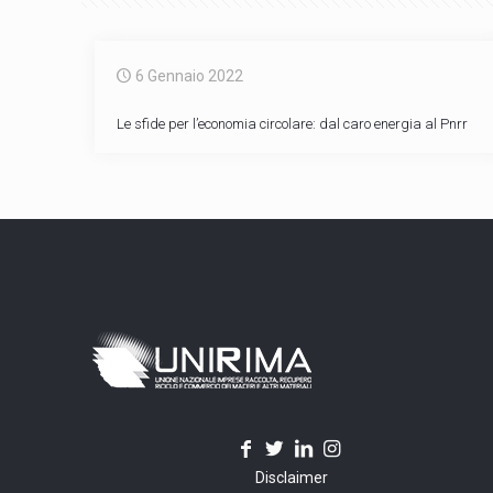
6 Gennaio 2022
Le sfide per l’economia circolare: dal caro energia al Pnrr
Disclaimer