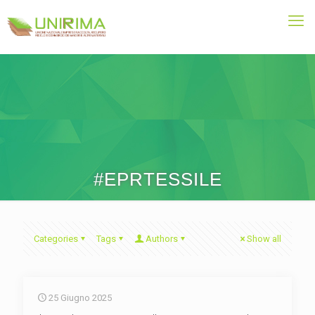
#EPRTESSILE
Categories
Tags
Authors
Show all
25 Giugno 2025