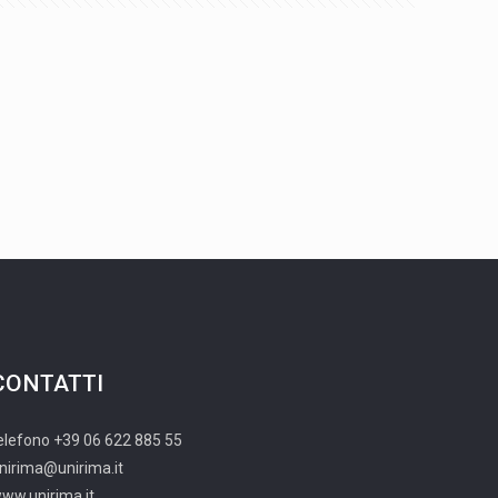
CONTATTI
elefono +39 06 622 885 55
nirima@unirima.it
ww.unirima.it