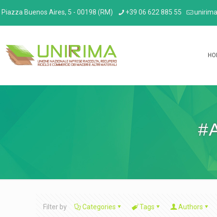
Piazza Buenos Aires, 5 - 00198 (RM)
+39 06 622 885 55
unirima
HO
#
Filter by
Categories
Tags
Authors