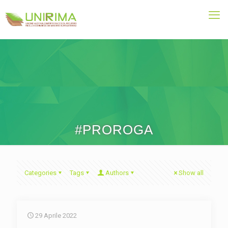
#PROROGA
Categories
Tags
Authors
Show all
29 Aprile 2022