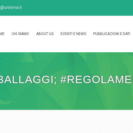
@unirima.it
ME
CHI SIAMO
ABOUT US
EVENTI E NEWS
PUBBLICAZIONI E DATI
BALLAGGI; #REGOLAM