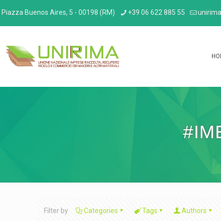
Piazza Buenos Aires, 5 - 00198 (RM)
+39 06 622 885 55
unirima
HO
#IM
Filter by
Categories
Tags
Authors