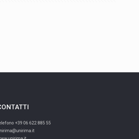
CONTATTI
elefono +39 06 622 885 55
nirima@unirima.it
ww.unirima.it