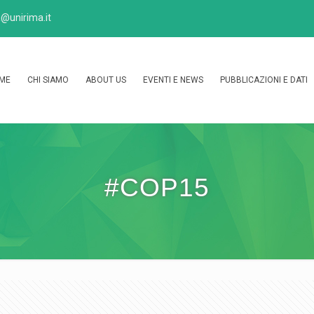
@unirima.it
ME
CHI SIAMO
ABOUT US
EVENTI E NEWS
PUBBLICAZIONI E DATI
#COP15