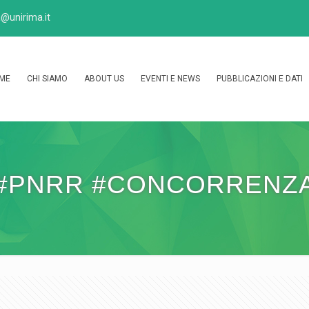
@unirima.it
ME
CHI SIAMO
ABOUT US
EVENTI E NEWS
PUBBLICAZIONI E DATI
#PNRR #CONCORRENZ