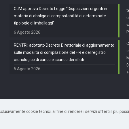
CdM approva Decreto Legge “Disposizioni urgenti in
t
materia di obbligo di compostabilità di determinate
u
tipologie di imballaggi”
w
P
6 Agosto 2026
C
RENTRI: adottato Decreto Direttoriale di aggiornamento
e
sulle modalità di compilazione del FIR e del registro
cronologico di carico e scarico dei rifiuti
0
5 Agosto 2026
+
usivamente cookie tecnici, al fine di rendere i servizi offerti il più possib
872490582 | Powered by
Mètis Marketing e Innovazione
|
Privacy Policy