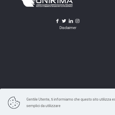
Disclaimer
Gentile Utente, ti informiamo che questo sito utilizza escl
© 2026 Unirima. All Rights Reserved. - Codice Fiscale: 97
semplici da utilizzare