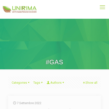
#GAS
Categories
Tags
Authors
Show all
7 Settembre 2022