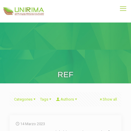
REF
Categories
Tags
Authors
Show all
14 Marzo 2023