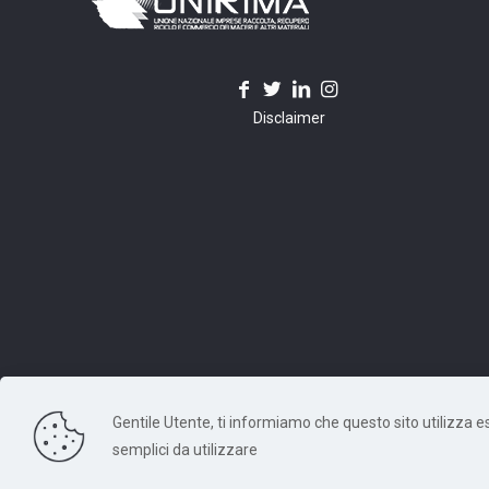
Disclaimer
Gentile Utente, ti informiamo che questo sito utilizza escl
© 2026 Unirima. All Rights Reserved. - Codice Fiscale: 97
semplici da utilizzare