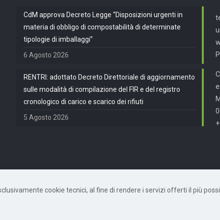
CdM approva Decreto Legge “Disposizioni urgenti in
t
materia di obbligo di compostabilità di determinate
u
tipologie di imballaggi”
w
P
6 Agosto 2026
C
RENTRI: adottato Decreto Direttoriale di aggiornamento
e
sulle modalità di compilazione del FIR e del registro
cronologico di carico e scarico dei rifiuti
0
5 Agosto 2026
+
usivamente cookie tecnici, al fine di rendere i servizi offerti il più possib
872490582 | Powered by
Mètis Marketing e Innovazione
|
Privacy Policy