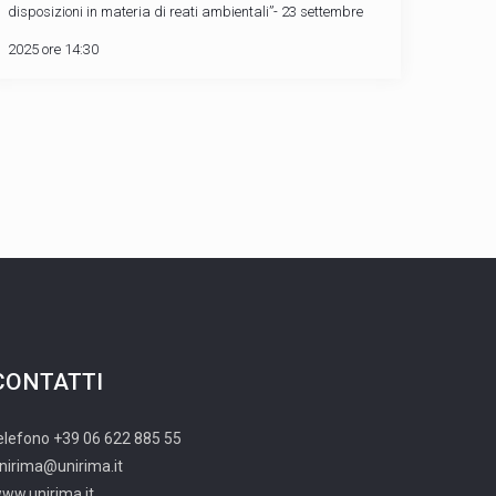
disposizioni in materia di reati ambientali”- 23 settembre
2025 ore 14:30
CONTATTI
elefono +39 06 622 885 55
nirima@unirima.it
ww.unirima.it