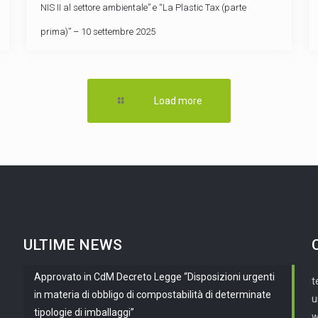
NIS II al settore ambientale” e “La Plastic Tax (parte
prima)” – 10 settembre 2025
Load more
ULTIME NEWS
Approvato in CdM Decreto Legge “Disposizioni urgenti
t
in materia di obbligo di compostabilità di determinate
u
tipologie di imballaggi”
w